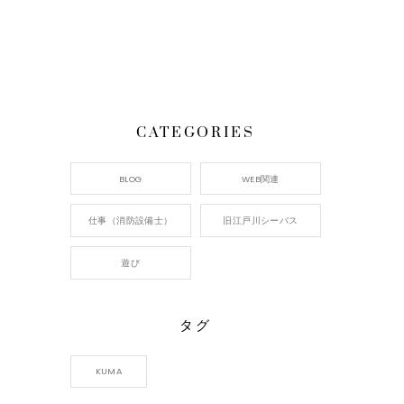
CATEGORIES
BLOG
WEB関連
仕事（消防設備士）
旧江戸川シーバス
遊び
タグ
KUMA