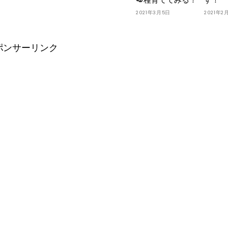
🥑種育ててみる！
す！
2021年3月5日
2021年2
ポンサーリンク