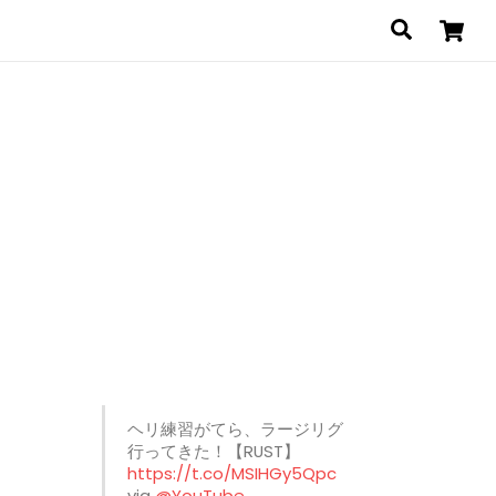
Search
と
ヘリ練習がてら、ラージリグ
行ってきた！【RUST】
https://t.co/MSIHGy5Qpc
via
@YouTube