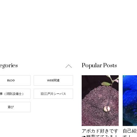
Back
egories
Popular Posts
To
Top
BLOG
WEB関連
事（消防設備士）
旧江戸川シーバス
遊び
アボカド好きです
自己紹