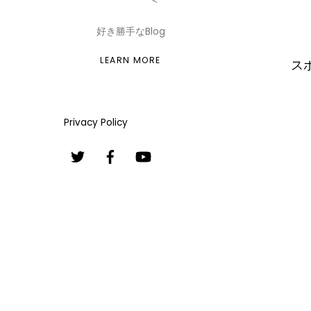
好き勝手なBlog
LEARN MORE
ス
Privacy Policy