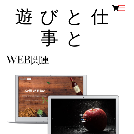
Ca
Skip
Men
遊びと仕
to
content
事と
WEB関連