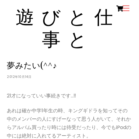
Ca
Skip
Men
遊びと仕
to
content
事と
KUMA
BLOG
夢みたい(^^♪
2012年10月14日
21才になっていい事続きです…‼
あれは確か中学1年生の時、キングギドラを知ってその
中のメンバーの人にすげーなって思う人がいて、それか
らアルバム買ったり時には待受だったり、今でもiPodの
中には絶対に入れてるアーティスト。