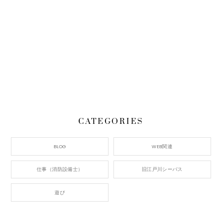
CATEGORIES
BLOG
WEB関連
仕事（消防設備士）
旧江戸川シーバス
遊び