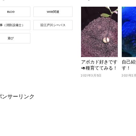
To
Top
BLOG
WEB関連
事（消防設備士）
旧江戸川シーバス
遊び
アボカド好きです
自己紹
🥑種育ててみる！
す！
2021年3月5日
2021年2
ポンサーリンク