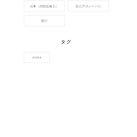
仕事（消防設備士）
旧江戸川シーバス
遊び
タグ
KUMA