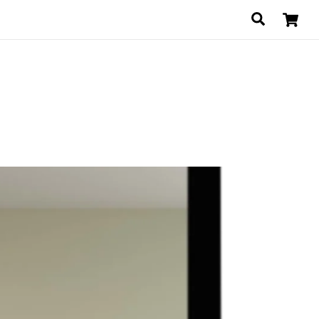
Search
と