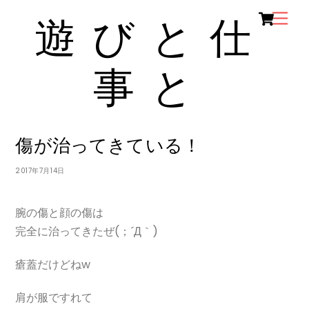
Ca
Skip
Men
遊びと仕
to
content
事と
KUMA
BLOG
0
傷が治ってきている！
2017年7月14日
腕の傷と顔の傷は
完全に治ってきたぜ(；´Д｀)
瘡蓋だけどねw
肩が服ですれて